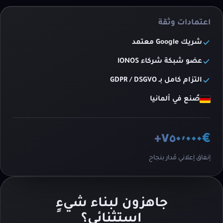
اعتمادات وثقة
شريك Google معتمد
عضو شبكة شركاء IONOS
التزام كامل بـ GDPR / DSGVO
صُنع في ألمانيا
€٧٥٠٬٠٠٠+
إنفاق إعلاني مُدار بنجاح
جاهزون لبناء شيءٍ
استثنائي؟