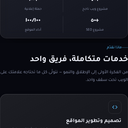
+٦٠٠
+٧٠
مشروع ويب ناجح
حملة إعلانية
١٠٠⁄١٠٠
+٥٠
مشروع SEO
أداء الموقع
ماذا نقدّم
خدمات متكاملة، فريق واحد
من الفكرة الأولى إلى الإطلاق والنمو — نتولّى كل ما تحتاجه علامتك على
الويب تحت سقف واحد.
تصميم وتطوير المواقع