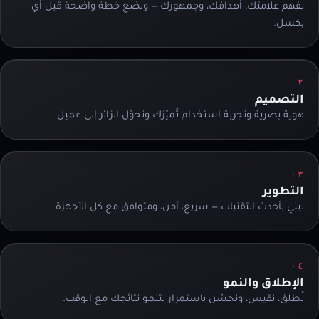
نفهم علامتك، أهدافك، وجمهورك — ونضع خطة واضحة قبل أي
بكسل.
٠٢
التصميم
هوية بصرية وتجربة استخدام تُميّزك وتحوّل الزائر إلى عميل.
٠٣
التطوير
نبني بأحدث التقنيات — سريع، آمن، ومتوافق مع كل الأجهزة.
٠٤
الإطلاق والنمو
نُطلق، نقيس، ونحسّن باستمرار لتنمو نتائجك مع الوقت.