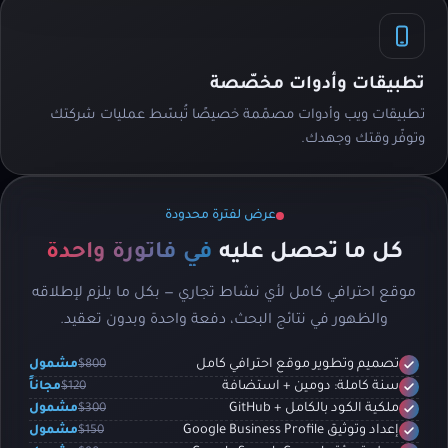
تطبيقات وأدوات مخصّصة
تطبيقات ويب وأدوات مصمّمة خصيصًا تُبسّط عمليات شركتك
وتوفّر وقتك وجهدك.
عرض لفترة محدودة
كل ما تحصل عليه
في فاتورة واحدة
موقع احترافي كامل لأي نشاط تجاري — بكل ما يلزم لإطلاقه
والظهور في نتائج البحث، دفعة واحدة وبدون تعقيد.
$800
مشمول
تصميم وتطوير موقع احترافي كامل
$120
مجاناً
سنة كاملة: دومين + استضافة
$300
مشمول
ملكية الكود بالكامل + GitHub
$150
مشمول
إعداد وتوثيق Google Business Profile