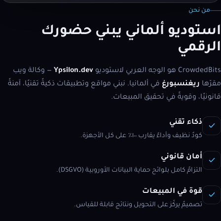
من نحن
استوديو ألماني يبني حضورك
الرقمي
CrowdedBits هو الوجه العربي لاستوديو
Ypsilon.dev
— وكالة ويب
مقرّها
ريغنسبورغ
في ألمانيا. نبني مواقع وتطبيقات ذكيةً تقنيًا، آمنةً
قانونيًا، وقويةً في تحقيق المبيعات.
ذكاء تقني
كودٌ نظيف وأداءٌ يقارب ١٠٠٪ على كل الأجهزة.
أمان قانوني
التزامٌ كامل بلوائح حماية البيانات الأوروبية (DSGVO).
قوة في المبيعات
تصميمٌ يركّز على التحويل ونتائج قابلة للقياس.