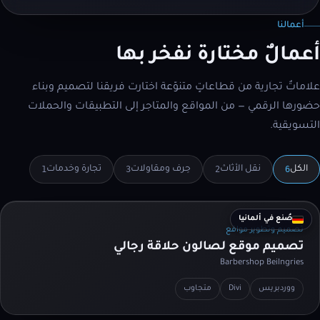
أعمالنا
أعمالٌ مختارة نفخر بها
علاماتٌ تجارية من قطاعاتٍ متنوّعة اختارت فريقنا لتصميم وبناء
حضورها الرقمي — من المواقع والمتاجر إلى التطبيقات والحملات
التسويقية.
1
3
2
6
الكل
نقل الأثاث
حِرف ومقاولات
تجارة وخدمات
صُنع في ألمانيا
تصميم وتطوير مواقع
تصميم موقع لصالون حلاقة رجالي
Barbershop Beilngries
ووردبريس
Divi
متجاوب