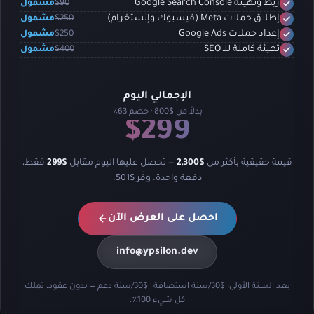
$90
مشمول
ربط وتهيئة Google Search Console
$250
مشمول
إطلاق حملات Meta (فيسبوك وإنستغرام)
$250
مشمول
إعداد حملات Google Ads
$400
مشمول
تهيئة كاملة للـ SEO
الإجمالي اليوم
بدلاً من $800 · خصم 63٪
$299
قيمة حقيقية بأكثر من
$2,300
— تحصل عليها اليوم مقابل
$299
فقط،
دفعة واحدة. وفّر $501.
احصل على العرض الآن
info@ypsilon.dev
بعد السنة الأولى: $30/سنة استضافة · $30/سنة دعم — بدون عقود، تملك
كل شيء 100٪.