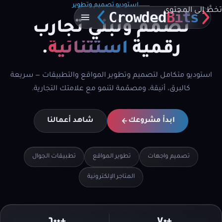
استوديو تصميم وتطوير
تخطَّ إلى المحتوى
Crowded
Bits
نُصمّم ونبني تجارب
رقمية
استثنائية
.
استوديو متكامل لتصميم وتطوير المواقع والتطبيقات — سريعة
كالبرق، أنيقة، ومصمّمة لتنمو مع علامتك التجارية.
ابدأ مشروعك
شاهد أعمالنا
تصميم واجهات
تطوير المواقع
تطبيقات الجوال
المتاجر الإلكترونية