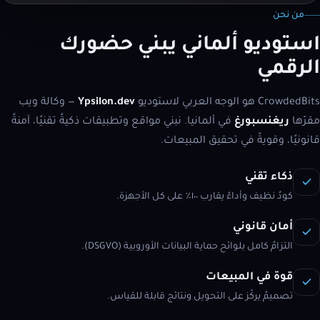
من نحن
استوديو ألماني يبني حضورك
الرقمي
CrowdedBits هو الوجه العربي لاستوديو
Ypsilon.dev
— وكالة ويب
مقرّها
ريغنسبورغ
في ألمانيا. نبني مواقع وتطبيقات ذكيةً تقنيًا، آمنةً
قانونيًا، وقويةً في تحقيق المبيعات.
ذكاء تقني
كودٌ نظيف وأداءٌ يقارب ١٠٠٪ على كل الأجهزة.
أمان قانوني
التزامٌ كامل بلوائح حماية البيانات الأوروبية (DSGVO).
قوة في المبيعات
تصميمٌ يركّز على التحويل ونتائج قابلة للقياس.