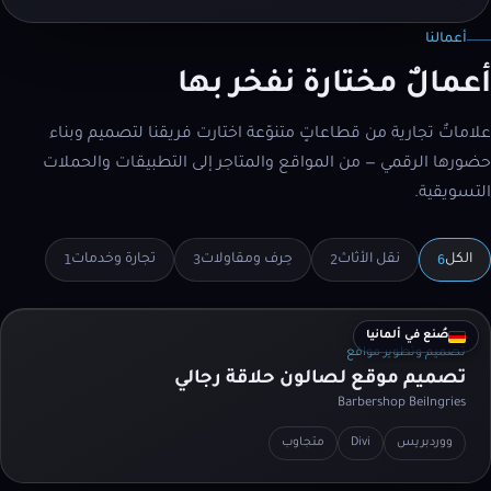
أعمالنا
أعمالٌ مختارة نفخر بها
علاماتٌ تجارية من قطاعاتٍ متنوّعة اختارت فريقنا لتصميم وبناء
حضورها الرقمي — من المواقع والمتاجر إلى التطبيقات والحملات
التسويقية.
1
3
2
6
الكل
نقل الأثاث
حِرف ومقاولات
تجارة وخدمات
صُنع في ألمانيا
تصميم وتطوير مواقع
تصميم موقع لصالون حلاقة رجالي
Barbershop Beilngries
ووردبريس
Divi
متجاوب