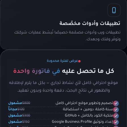
تطبيقات وأدوات مخصّصة
تطبيقات ويب وأدوات مصمّمة خصيصًا تُبسّط عمليات شركتك
وتوفّر وقتك وجهدك.
عرض لفترة محدودة
كل ما تحصل عليه
في فاتورة واحدة
موقع احترافي كامل لأي نشاط تجاري — بكل ما يلزم لإطلاقه
والظهور في نتائج البحث، دفعة واحدة وبدون تعقيد.
$800
مشمول
تصميم وتطوير موقع احترافي كامل
$120
مجاناً
سنة كاملة: دومين + استضافة
$300
مشمول
ملكية الكود بالكامل + GitHub
$150
مشمول
إعداد وتوثيق Google Business Profile