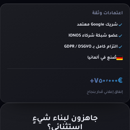
اعتمادات وثقة
شريك Google معتمد
عضو شبكة شركاء IONOS
التزام كامل بـ GDPR / DSGVO
صُنع في ألمانيا
€٧٥٠٬٠٠٠+
إنفاق إعلاني مُدار بنجاح
جاهزون لبناء شيءٍ
استثنائي؟