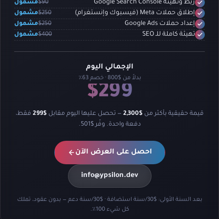
$90
مشمول
ربط وتهيئة Google Search Console
$250
مشمول
إطلاق حملات Meta (فيسبوك وإنستغرام)
$250
مشمول
إعداد حملات Google Ads
$400
مشمول
تهيئة كاملة للـ SEO
الإجمالي اليوم
بدلاً من $800 · خصم 63٪
$299
قيمة حقيقية بأكثر من
$2,300
— تحصل عليها اليوم مقابل
$299
فقط،
دفعة واحدة. وفّر $501.
احصل على العرض الآن
info@ypsilon.dev
بعد السنة الأولى: $30/سنة استضافة · $30/سنة دعم — بدون عقود، تملك
كل شيء 100٪.