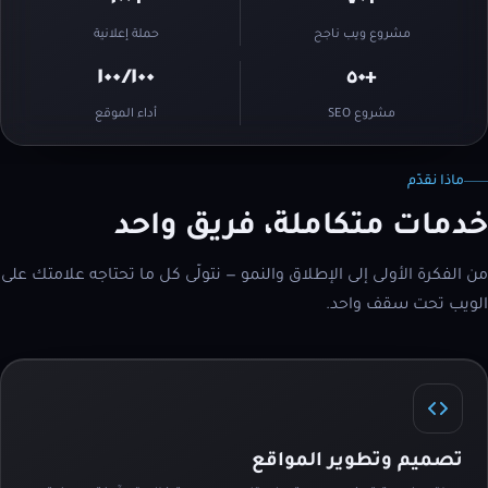
+٦٠٠
+٧٠
مشروع ويب ناجح
حملة إعلانية
١٠٠⁄١٠٠
+٥٠
مشروع SEO
أداء الموقع
ماذا نقدّم
خدمات متكاملة، فريق واحد
من الفكرة الأولى إلى الإطلاق والنمو — نتولّى كل ما تحتاجه علامتك على
الويب تحت سقف واحد.
تصميم وتطوير المواقع