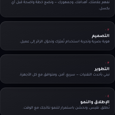
نفهم علامتك، أهدافك، وجمهورك — ونضع خطة واضحة قبل أي
بكسل.
٠٢
التصميم
هوية بصرية وتجربة استخدام تُميّزك وتحوّل الزائر إلى عميل.
٠٣
التطوير
نبني بأحدث التقنيات — سريع، آمن، ومتوافق مع كل الأجهزة.
٠٤
الإطلاق والنمو
نُطلق، نقيس، ونحسّن باستمرار لتنمو نتائجك مع الوقت.